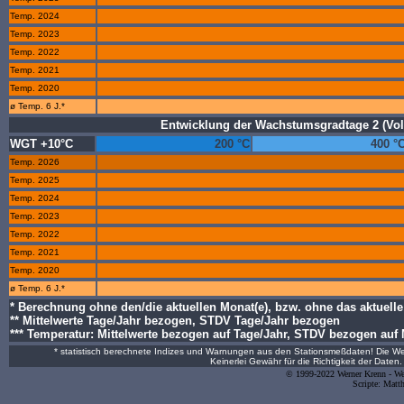
Temp. 2024
Temp. 2023
Temp. 2022
Temp. 2021
Temp. 2020
ø Temp. 6 J.*
Entwicklung der Wachstumsgradtage 2 (Voll
WGT +10°C
200 °C
400 °
Temp. 2026
Temp. 2025
Temp. 2024
Temp. 2023
Temp. 2022
Temp. 2021
Temp. 2020
ø Temp. 6 J.*
* Berechnung ohne den/die aktuellen Monat(e), bzw. ohne das aktuelle
** Mittelwerte Tage/Jahr bezogen, STDV Tage/Jahr bezogen
*** Temperatur: Mittelwerte bezogen auf Tage/Jahr, STDV bezogen auf
* statistisch berechnete Indizes und Warnungen aus den Stationsmeßdaten! Die Wet
Keinerlei Gewähr für die Richtigkeit der Date
© 1999-2022 Werner Krenn - Wet
Scripte: Matt