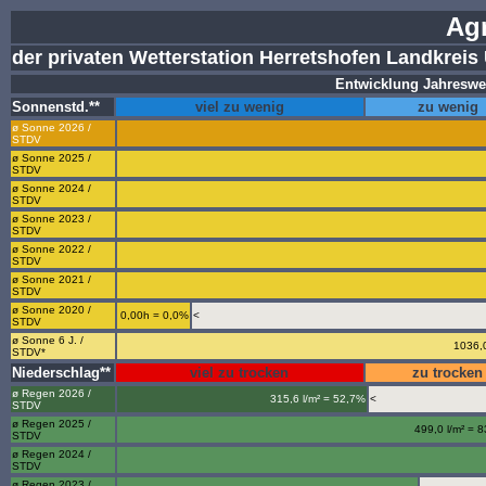
Ag
der privaten Wetterstation Herretshofen Landkreis
Entwicklung Jahreswer
Sonnenstd.**
viel zu wenig
zu wenig
ø Sonne 2026 /
STDV
ø Sonne 2025 /
STDV
ø Sonne 2024 /
STDV
ø Sonne 2023 /
STDV
ø Sonne 2022 /
STDV
ø Sonne 2021 /
STDV
ø Sonne 2020 /
0,00h = 0,0%
<
STDV
ø Sonne 6 J. /
1036,
STDV*
Niederschlag**
viel zu trocken
zu trocken
ø Regen 2026 /
315,6 l/m² = 52,7%
<
STDV
ø Regen 2025 /
499,0 l/m² = 
STDV
ø Regen 2024 /
STDV
ø Regen 2023 /