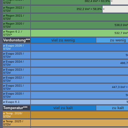
382,4 l/m² = 63,9%
<
STDV
ø Regen 2022 /
352,2 l/m² = 58,8%
<
STDV
ø Regen 2021 /
STDV
ø Regen 2020 /
538,0 l/m
STDV
ø Regen 6 J. /
532,7 l/m
STDV*
Verdunstung***
viel zu wenig
zu wenig
ø Evapo 2026 /
STDV
ø Evapo 2025 /
5
STDV
ø Evapo 2024 /
486,7
STDV
ø Evapo 2023 /
STDV
ø Evapo 2022 /
STDV
ø Evapo 2021 /
447,3 l/m² 
STDV
ø Evapo 2020 /
5
STDV
ø Evapo 6 J.
5
Temperatur***
viel zu kalt
zu kalt
ø Temp. 2026/
STDV
ø Temp. 2025 /
STDV