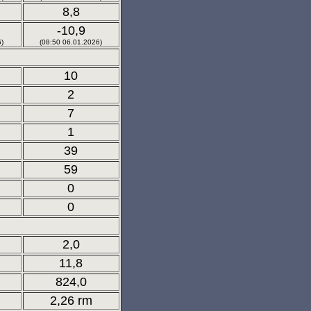
8,8
-10,9
6)
(08:50 06.01.2026)
10
2
7
1
39
59
0
0
2,0
11,8
824,0
2,26 rm