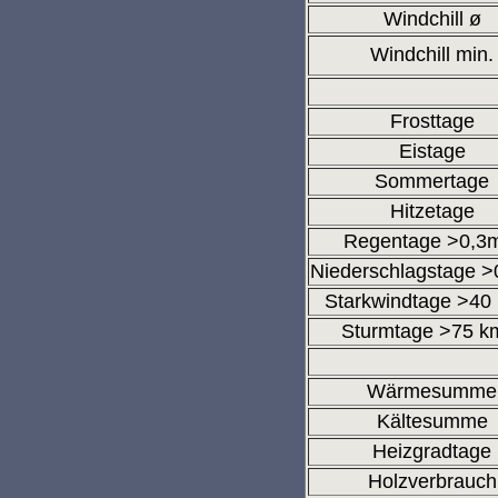
Windchill ø
Windchill min.
Frosttage
Eistage
Sommertage
Hitzetage
Regentage >0,
Niederschlagstage 
Starkwindtage >40
Sturmtage >75 k
Wärmesumme
Kältesumme
Heizgradtage
Holzverbrauch