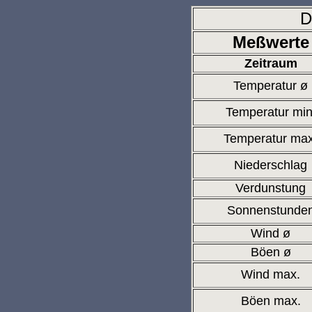
D
Meßwerte
Zeitraum
Temperatur ø
Temperatur min
Temperatur max
Niederschlag
Verdunstung
Sonnenstunde
Wind ø
Böen ø
Wind max.
Böen max.