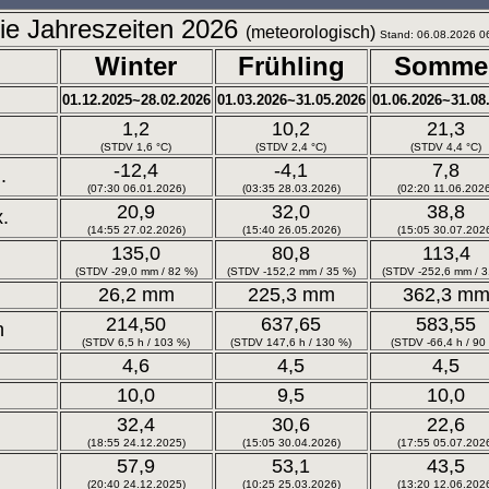
ie Jahreszeiten 2026
(meteorologisch)
Stand: 06.08.2026 0
Winter
Frühling
Somme
01.12.2025~28.02.2026
01.03.2026~31.05.2026
01.06.2026~31.08
1,2
10,2
21,3
(STDV 1,6 °C)
(STDV 2,4 °C)
(STDV 4,4 °C)
-12,4
-4,1
7,8
.
(07:30 06.01.2026)
(03:35 28.03.2026)
(02:20 11.06.202
20,9
32,0
38,8
.
(14:55 27.02.2026)
(15:40 26.05.2026)
(15:05 30.07.202
135,0
80,8
113,4
(STDV -29,0 mm / 82 %)
(STDV -152,2 mm / 35 %)
(STDV -252,6 mm / 3
26,2 mm
225,3 mm
362,3 m
214,50
637,65
583,55
n
(STDV 6,5 h / 103 %)
(STDV 147,6 h / 130 %)
(STDV -66,4 h / 90
4,6
4,5
4,5
10,0
9,5
10,0
32,4
30,6
22,6
(18:55 24.12.2025)
(15:05 30.04.2026)
(17:55 05.07.202
57,9
53,1
43,5
(20:40 24.12.2025)
(10:25 25.03.2026)
(13:20 12.06.202