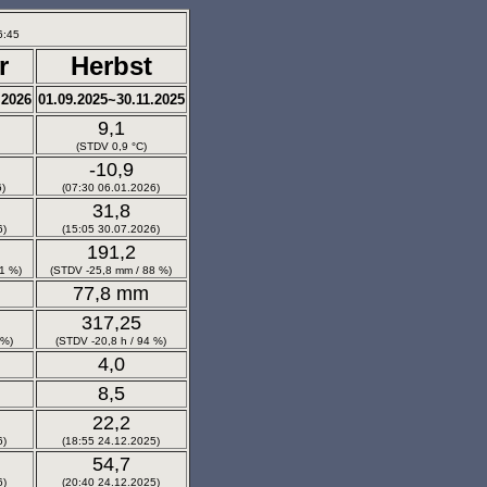
6:45
r
Herbst
.2026
01.09.2025~30.11.2025
9,1
(STDV 0,9 °C)
-10,9
6)
(07:30 06.01.2026)
31,8
6)
(15:05 30.07.2026)
191,2
1 %)
(STDV -25,8 mm / 88 %)
m
77,8 mm
317,25
 %)
(STDV -20,8 h / 94 %)
4,0
8,5
22,2
6)
(18:55 24.12.2025)
54,7
6)
(20:40 24.12.2025)