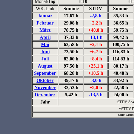
Monat/Tag
1-10
11
WK-Link
Summe
STDV
Summe
Januar
17,67 h
-2,8 h
35,33 h
Februar
29,08 h
+2,2 h
36,65 h
März
78,75 h
+40,8 h
59,75 h
April
37,33 h
-13,1 h
99,42 h
Mai
63,58 h
+2,1 h
100,75 h
Juni
73,50 h
+6,7 h
116,83 h
Juli
82,00 h
+8,4 h
114,83 h
August
97,50 h
+25,1 h
80,17 h
September
68,28 h
+10,5 h
40,48 h
Oktober
39,17 h
-3,0 h
33,92 h
November
32,53 h
+5,0 h
22,58 h
Dezember
5,42 h
-13,5 h
24,00 h
Jahr
STDV-Abw
*STDV-De
Script Matth