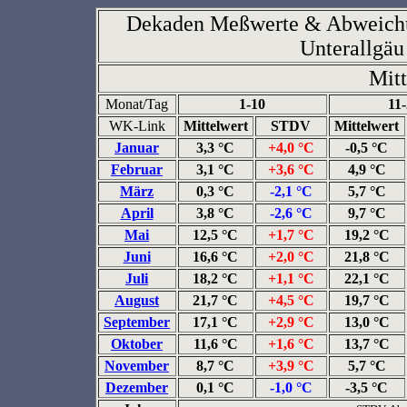
Dekaden Meßwerte & Abweichun
Unterallgäu
Mitt
Monat/Tag
1-10
11
WK-Link
Mittelwert
STDV
Mittelwert
Januar
3,3 °C
+4,0 °C
-0,5 °C
Februar
3,1 °C
+3,6 °C
4,9 °C
März
0,3 °C
-2,1 °C
5,7 °C
April
3,8 °C
-2,6 °C
9,7 °C
Mai
12,5 °C
+1,7 °C
19,2 °C
Juni
16,6 °C
+2,0 °C
21,8 °C
Juli
18,2 °C
+1,1 °C
22,1 °C
August
21,7 °C
+4,5 °C
19,7 °C
September
17,1 °C
+2,9 °C
13,0 °C
Oktober
11,6 °C
+1,6 °C
13,7 °C
November
8,7 °C
+3,9 °C
5,7 °C
Dezember
0,1 °C
-1,0 °C
-3,5 °C