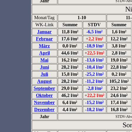
Jahr
STDV-Abw
Ni
Monat/Tag
1-10
11
WK-Link
Summe
STDV
Summe
Januar
11,8 l/m²
-6,5 l/m²
1,6 l/m²
Februar
17,6 l/m²
+2,2 l/m²
12,2 l/m²
März
0,0 l/m²
-18,9 l/m²
3,8 l/m²
April
44,6 l/m²
+22,5 l/m²
2,8 l/m²
Mai
16,2 l/m²
-13,6 l/m²
19,0 l/m²
Juni
28,2 l/m²
-10,4 l/m²
22,8 l/m²
Juli
15,8 l/m²
-25,2 l/m²
0,2 l/m²
August
28,2 l/m²
-11,2 l/m²
105,2 l/m²
September
29,0 l/m²
-2,8 l/m²
23,2 l/m²
Oktober
46,2 l/m²
+22,2 l/m²
24,6 l/m²
November
6,4 l/m²
-15,2 l/m²
17,4 l/m²
Dezember
4,4 l/m²
-18,2 l/m²
16,8 l/m²
Jahr
STDV-Abw
So