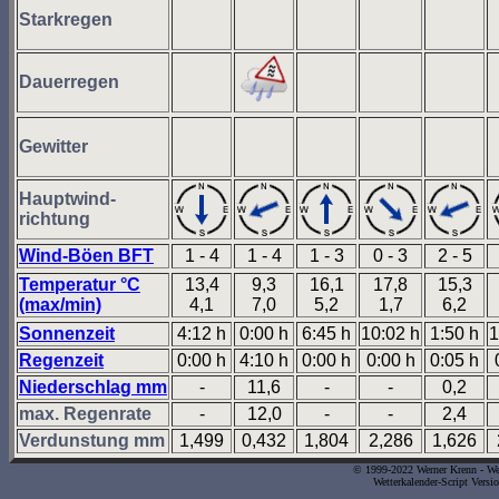
Starkregen
Dauerregen
Gewitter
Hauptwind-
richtung
Wind-Böen BFT
1 - 4
1 - 4
1 - 3
0 - 3
2 - 5
Temperatur °C
13,4
9,3
16,1
17,8
15,3
(max/min)
4,1
7,0
5,2
1,7
6,2
Sonnenzeit
4:12 h
0:00 h
6:45 h
10:02 h
1:50 h
1
Regenzeit
0:00 h
4:10 h
0:00 h
0:00 h
0:05 h
Niederschlag mm
-
11,6
-
-
0,2
max. Regenrate
-
12,0
-
-
2,4
Verdunstung mm
1,499
0,432
1,804
2,286
1,626
© 1999-2022 Werner Krenn - Wet
Wetterkalender-Script Versi