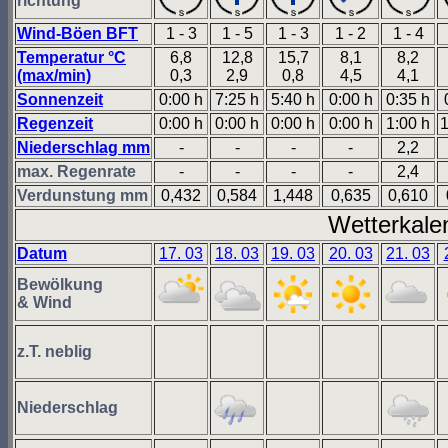
richtung
Wind-Böen BFT
1 - 3
1 - 5
1 - 3
1 - 2
1 - 4
Temperatur °C
6,8
12,8
15,7
8,1
8,2
(max/min)
0,3
2,9
0,8
4,5
4,1
Sonnenzeit
0:00 h
7:25 h
5:40 h
0:00 h
0:35 h
Regenzeit
0:00 h
0:00 h
0:00 h
0:00 h
1:00 h
1
Niederschlag mm
-
-
-
-
2,2
max. Regenrate
-
-
-
-
2,4
Verdunstung mm
0,432
0,584
1,448
0,635
0,610
Wetterkale
Datum
17. 03
18. 03
19. 03
20. 03
21. 03
Bewölkung
& Wind
z.T. neblig
Niederschlag